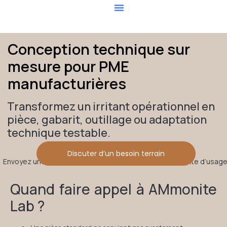
Nos services
Contactez-nous
Conception technique sur
mesure pour PME
manufacturières
Transformez un irritant opérationnel en
pièce, gabarit, outillage ou adaptation
technique testable.
Discuter d’un besoin terrain
Envoyez une photo, une description courte et le contexte d’usage
Quand faire appel à AMmonite
Lab ?