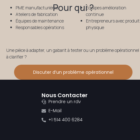
Pour qui ?
PME manufacturières
Équipes amélioration
Ateliers de fabrication
continue
Équipes de maintenance
Entrepreneurs avec produit
Responsables opérations
physique
Une pièce à adapter, un gabarit à tester ou un problème opérationnel
à clarifier ?
Discuter d’un problème opérationnel
Nous Contacter
Prendre un rdv
E-Mail
+1 514 400 6284